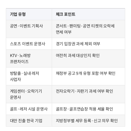
기업 유형
체크 포인트
공연·이벤트 기획사
콘서트·팬미팅·공연 티켓의 오락세
면세 여부
스포츠 이벤트 운영사
경기 입장권 과세 제외 여부
KTV·노래방
여전히 과세 대상인지 확인
프랜차이즈
방탈출·실내 레저
재정부 공고 9개 유형 포함 여부 확인
사업자
게임센터·오락기기
전자오락기·자판기 과세 여부 확인
운영사
골프·레저 시설 운영사
골프장·골프연습장 적용 세율 확인
대만 진출 한국 기업
지방정부별 세무 등록·신고 의무 확인