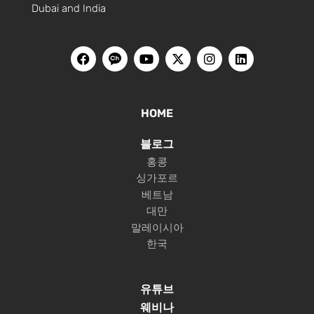
Dubai and India
HOME
블로그
홍콩
싱가포르
베트남
대만
말레이시아
한국
유튜브
웨비나