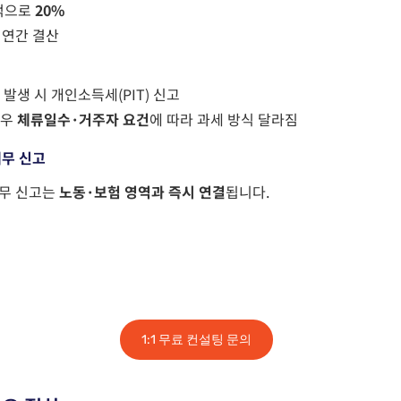
적으로
20%
+
연간 결산
 발생 시 개인소득세
(PIT)
신고
경우
체류일수·거주자 요건
에 따라 과세 방식 달라짐
세무 신고
세무 신고는
노동·보험 영역과 즉시 연결
됩니다.
1:1 무료 컨설팅 문의