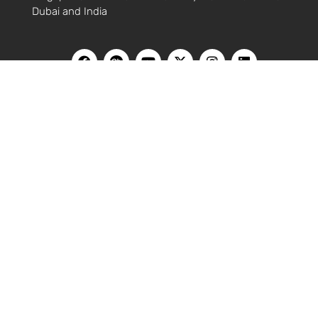
Dubai and India
HOME
블로그
홍콩
싱가포르
베트남
대만
말레이시아
한국
유튜브
웨비나