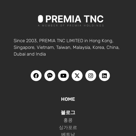
Since 2003, PREMIA TNC LIMITED in Hong Kong,
Singapore, Vietnam, Taiwan, Malaysia, Korea, China,
Dubai and India
HOME
블로그
홍콩
싱가포르
베트남