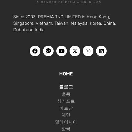
Since 2003, PREMIA TNC LIMITED in Hong Kong,
Singapore, Vietnam, Taiwan, Malaysia, Korea, China,
Dubai and India
HOME
블로그
홍콩
싱가포르
베트남
대만
말레이시아
한국