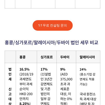
1:1 무료 컨설팅 문의
홍콩/싱가포르/말레이시아/두바이 법인 세무 비교
홍콩
싱가포르
두바이
말레이시아
법
16.5%
17%
9%
24%
인
(2018/19
(신설법
(AED
(중소기업 감
세
과세연도
인 3년간
375,000
면제도 적용
부터 과세
감면제도
초과 과
가능))
순이익
및 기존
세표준
신
HKD 200
법인의
대상, 이
고
국내 원천소
만까지
일부 감
하는 0%
대
득 과세 대상
8.25%
)
면제도
적용)
상
(배당 등 자