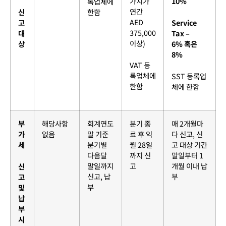
가치가
10%
록업체에
연간
신
한함
AED
고
Service
375,000
대
Tax –
이상)
상
6% 혹은
8%
VAT 등
록업체에
SST 등록업
한함
체에 한함
부
해당사항
회계연도
분기 종
매 2개월마
가
없음
말 기준
료 후 익
다 신고, 신
세
분기별
월 28일
고 대상 기간
다음달
까지 신
말일부터 1
말일까지
고
개월 이내 납
신
신고, 납
부
고
부
및
납
부
시