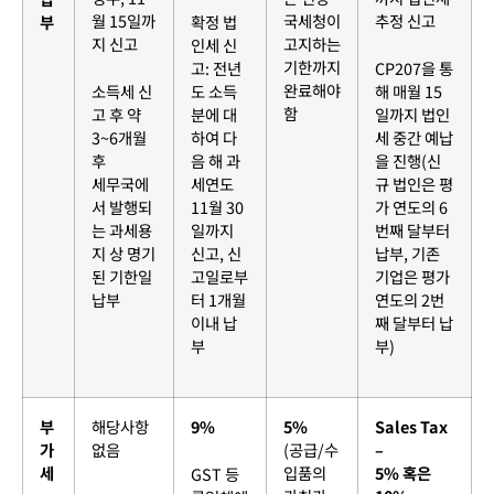
월 15일까
국세청이
추정 신고
부
확정 법
지 신고
고지하는
인세 신
기한까지
고: 전년
CP207을 통
완료해야
소득세 신
도 소득
해 매월 15
함
고 후 약
분에 대
일까지 법인
3~6개월
하여 다
세 중간 예납
후
음 해 과
을 진행(신
세무국에
세연도
규 법인은 평
서 발행되
11월 30
가 연도의 6
는 과세용
일까지
번째 달부터
지 상 명기
신고, 신
납부, 기존
된 기한일
고일로부
기업은 평가
납부
터 1개월
연도의 2번
이내 납
째 달부터 납
부
부)
부
해당사항
9%
5%
Sales Tax
가
없음
(공급/수
–
세
입품의
5% 혹은
GST 등