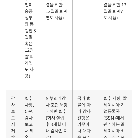
인이
결을 위한
결을 위한 12
홍콩
12월말 회계
월말 회계연
정부
연도 사용)
도 사용)
와 동
일한 3
월말
혹은
12월
말 회
계연
도 사
용)
감
필수
외부회계감
국가 법
필수 사항, 말
사
사항,
사 조건 해당
률에 따
레이시아 기
보
CPA
시에만 필수,
라 감사
업등록국
고
감사
(회사 설립
진행은
(SSM)에서
서
보고
후 3개월 이
의무이
관리하는 말
제
서 제
내 감사인 지
나
대다
레이시아 비
출
출 의
정)
수 프리
즈니스 리포