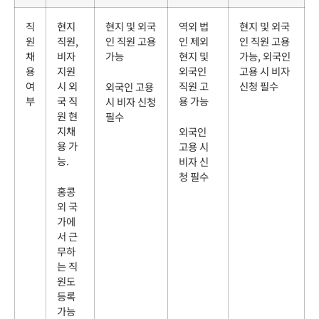
직
현지
현지 및 외국
역외 법
현지 및 외국
원
직원,
인 직원 고용
인 제외
인 직원 고용
채
비자
가능
현지 및
가능, 외국인
용
지원
외국인
고용 시 비자
여
시 외
직원 고
신청 필수
외국인 고용
부
국 직
용 가능
시 비자 신청
원 현
필수
지채
외국인
용 가
고용 시
능.
비자 신
청 필수
홍콩
외 국
가에
서 근
무하
는 직
원도
등록
가능