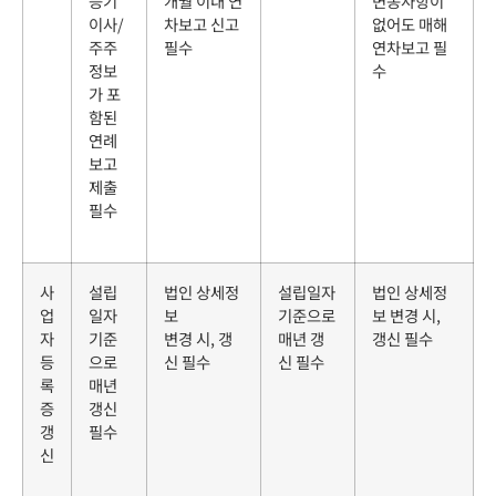
등기
개월 이내 연
변동사항이
이사/
차보고 신고
없어도 매해
주주
필수
연차보고 필
정보
수
가 포
함된
연례
보고
제출
필수
사
설립
법인 상세정
설립일자
법인 상세정
업
일자
보
기준으로
보 변경 시,
자
기준
변경 시, 갱
매년 갱
갱신 필수
등
으로
신 필수
신 필수
록
매년
증
갱신
갱
필수
신