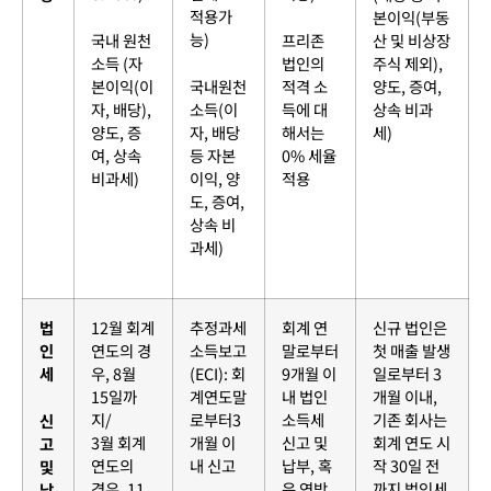
적용가
본이익(부동
능)
국내 원천
프리존
산 및 비상장
소득 (자
법인의
주식 제외),
본이익(이
국내원천
적격 소
양도, 증여,
자, 배당),
소득(이
득에 대
상속 비과
양도, 증
자, 배당
해서는
세)
여, 상속
등 자본
0% 세율
비과세)
이익, 양
적용
도, 증여,
상속 비
과세)
법
12월 회계
추정과세
회계 연
신규 법인은
인
연도의 경
소득보고
말로부터
첫 매출 발생
세
우, 8월
(ECI): 회
9개월 이
일로부터 3
15일까
계연도말
내 법인
개월 이내,
지/
로부터3
소득세
기존 회사는
신
3월 회계
개월 이
신고 및
회계 연도 시
고
연도의
내 신고
납부, 혹
작 30일 전
및
경우, 11
은 연방
까지 법인세
납