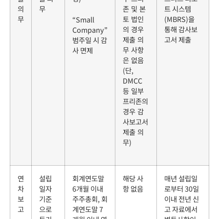
의
무
존 및 본
트 시스템
무
토 법인
(MBRS)을
“Small
의 경우
통해 감사보
Company”
제출 의
고서 제출
범주일 시 감
무 사항
사 면제
은 없음
(
단
,
DMCC
등 일부
프리존의
경우 감
사보고서
제출 의
무
)
연
설립
회계연도말
해당 사
매년 설립일
차
일자
6개월 이내
항 없음
로부터 30일
보
기준
주주총회, 회
이내 전년 신
고
으로
계연도말 7
고 자료에서