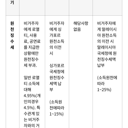
기
원
비거주자
비거주자
해당사항
비거주자에
천
에게 로열
에게 싱
없음
게 말레이시
징
티, 사용
가포르
아 원천소득
수
료, 공연료
원천소득
의 이전 시
세
를 지급한
의 이전
말레이시아
상황에만
시
국세청에 원
원천징수
천징수세액
세 부과.
납부
싱가포르
국세청에
일반 로열
원천징수
(소득원천에
티 소득에
세액 납
따라
대해
부
1~25%)
4.95%(개
인의경우
(소득원
4.5%). 특
천에따라
수관계 있
1~15%)
는 비거주
자와의 거