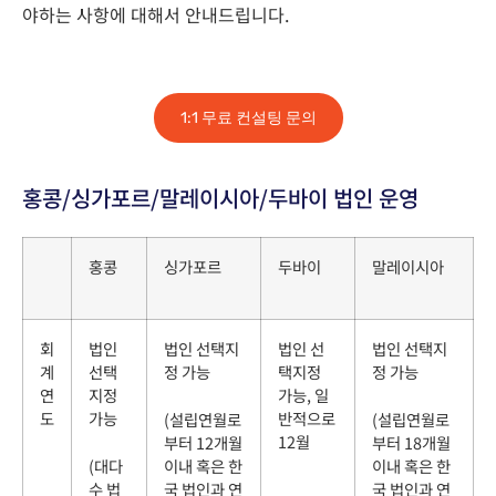
야하는 사항에 대해서 안내드립니다.
1:1 무료 컨설팅 문의
홍콩/싱가포르/말레이시아/두바이 법인 운영
홍콩
싱가포르
두바이
말레이시아
회
법인
법인 선택지
법인 선
법인 선택지
계
선택
정 가능
택지정
정 가능
연
지정
가능, 일
도
가능
반적으로
(설립연월로
(설립연월로
12월
부터 12개월
부터 18개월
(대다
이내 혹은 한
이내 혹은 한
수 법
국 법인과 연
국 법인과 연