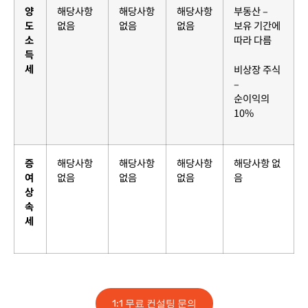
양
해당사항
해당사항
해당사항
부동산 –
도
없음
없음
없음
보유 기간에
소
따라 다름
득
세
비상장 주식
–
순이익의
10%
증
해당사항
해당사항
해당사항
해당사항
없
여
없음
없음
없음
음
상
속
세
1:1 무료 컨설팅 문의