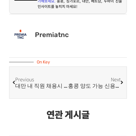
가해보세요
.
홍콩
,
싱가포르
,
대만
,
베트남
,
두바이 진출
인사이트를 놓치지 마세요
!
Premiatnc
On Key
Previous
Next
대만 내 직원 채용시 신고사항 (New 2026)
홍콩 양도 가능 신용장 요구 사항 (New 2026)
연관 게시글