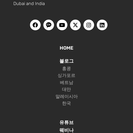
Dubai and India
HOME
블로그
홍콩
싱가포르
베트남
대만
말레이시아
한국
유튜브
웨비나