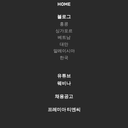
HOME
블로그
홍콩
싱가포르
베트남
대만
말레이시아
한국
유튜브
웨비나
채용공고
프레미아 티엔씨