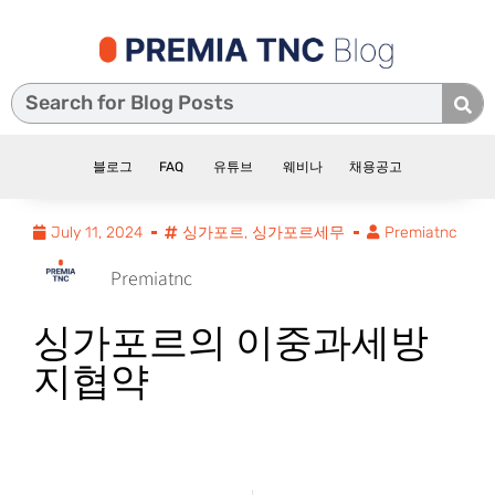
블로그
FAQ
유튜브
웨비나
채용공고
July 11, 2024
싱가포르
,
싱가포르세무
Premiatnc
Premiatnc
싱가포르의 이중과세방
지협약