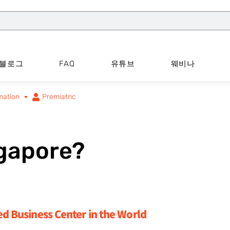
블로그
FAQ
유튜브
웨비나
mation
Premiatnc
gapore?
ed Business Center in the World