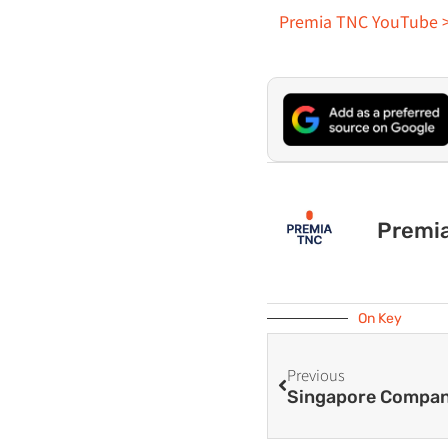
Premia TNC YouTube 
Premi
On Key
Previous
Singapore Compan