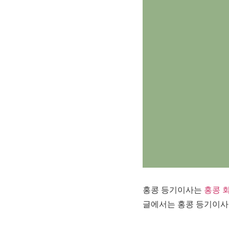
홍콩 등기이사는
홍콩 회사
글에서는 홍콩 등기이사