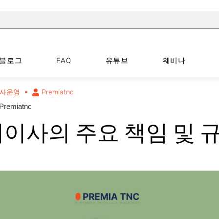
블로그
FAQ
유튜브
웨비나
사운영
Premiatnc
Premiatnc
이사의 주요 책임 및 