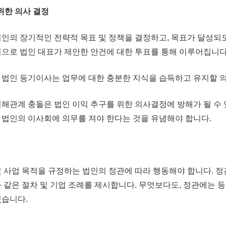
 위한 의사 결정
인의 장기적인 전략적 목표 및 정책을 결정하고, 목표가 달성되
적으로 법인 대표가 제안한 안건에 대한 투표를 통해 이루어집니다
 법인 등기이사는 업무에 대한 충분한 지식을 습득하고 유지할 
해관계 충돌은 법인 이익 추구를 위한 의사결정에 방해가 될 수 있
 법인의 이사회에 의무를 져야 한다는 것을 유념해야 합니다.
 사업 목적을 규정하는 법인의 정관에 따라 행동해야 합니다. 
 같은 절차 및 기업 조례를 제시합니다. 무엇보다도, 정관에는 
있습니다.