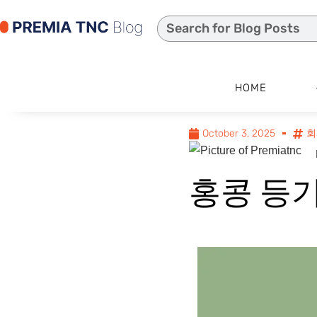
HOME
October 3, 2025
회
홍콩 등기