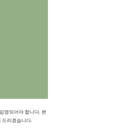
임명되어야 합니다. 본
해 드리겠습니다.