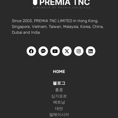
Since 2003, PREMIA TNC LIMITED in Hong Kong,
Singapore, Vietnam, Taiwan, Malaysia, Korea, China,
Dubai and India
HOME
블로그
홍콩
싱가포르
베트남
대만
말레이시아