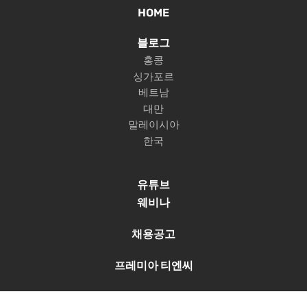
HOME
블로그
홍콩
싱가포르
베트남
대만
말레이시아
한국
유튜브
웨비나
채용공고
프레미아 티엔씨