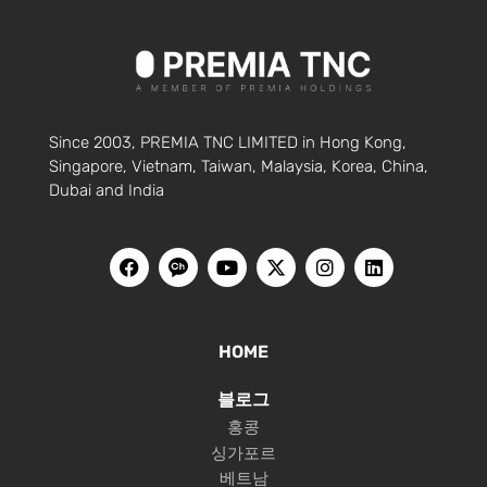
Since 2003, PREMIA TNC LIMITED in Hong Kong,
Singapore, Vietnam, Taiwan, Malaysia, Korea, China,
Dubai and India
HOME
블로그
홍콩
싱가포르
베트남