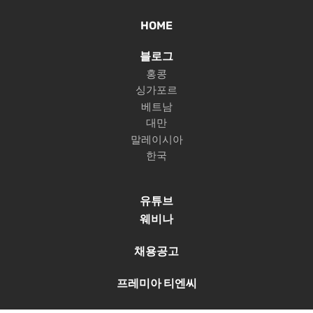
HOME
블로그
홍콩
싱가포르
베트남
대만
말레이시아
한국
유튜브
웨비나
채용공고
프레미아 티엔씨