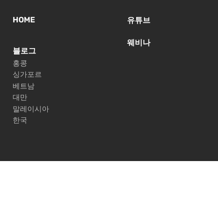
HOME
유튜브
웨비나
블로그
홍콩
싱가포르
베트남
대만
말레이시아
한국