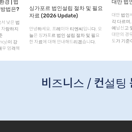
환경 | 법
대만 법
싱가포르 법인설립 절차 및 필요
 방법은?
대만 법인
자료 (2026 Update)
각 다르며,
서 낮은 법
예납신고 
을 자랑하지
안녕하세요. 프레미아 티엔씨입니다. 오
대만의 경우
준
늘은 싱가포르 법인 설립 절차 및 필요
도가 기준
rency)이 강
한 자료에 대해 안내해드리겠습니다.
매우 엄격해
비즈니스 / 컨설팅