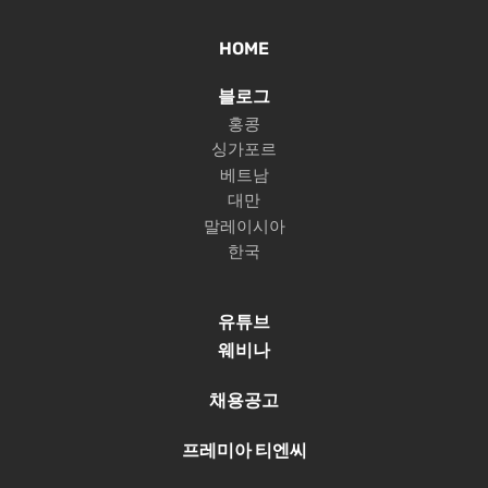
HOME
블로그
홍콩
싱가포르
베트남
대만
말레이시아
한국
유튜브
웨비나
채용공고
프레미아 티엔씨