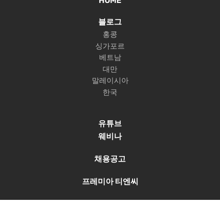
HOME
블로그
홍콩
싱가포르
베트남
대만
말레이시아
한국
유튜브
웨비나
채용공고
프레미아 티엔씨