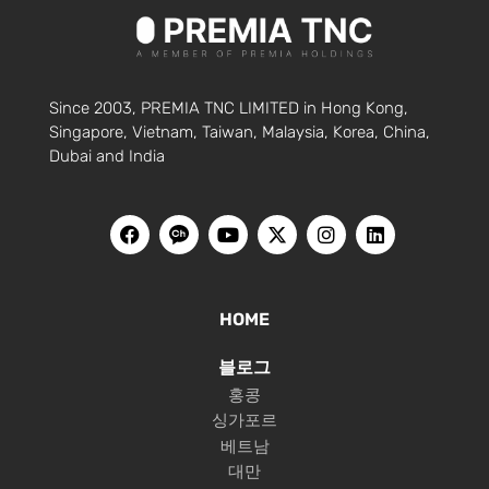
Since 2003, PREMIA TNC LIMITED in Hong Kong,
Singapore, Vietnam, Taiwan, Malaysia, Korea, China,
Dubai and India
HOME
블로그
홍콩
싱가포르
베트남
대만