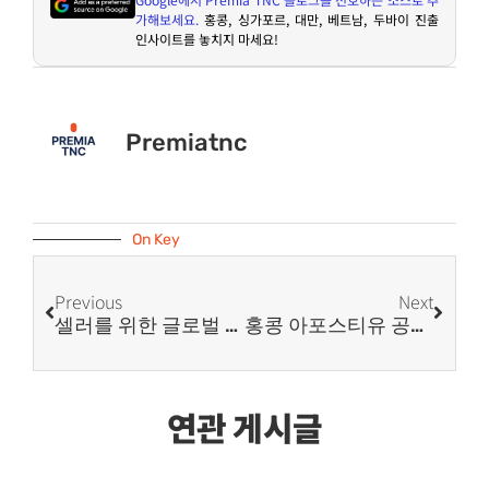
가해보세요
.
홍콩
,
싱가포르
,
대만
,
베트남
,
두바이 진출
인사이트를 놓치지 마세요
!
Premiatnc
On Key
Previous
Next
셀러를 위한 글로벌 틱톡샵 입점 기준과 해외 법인 컴플라이언스 전략
홍콩 아포스티유 공증 가능 서류 및 진행 방법
연관 게시글