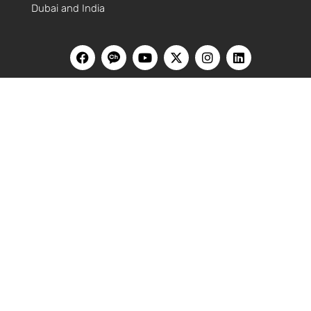
Dubai and India
HOME
블로그
홍콩
싱가포르
베트남
대만
말레이시아
한국
유튜브
웨비나