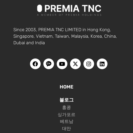
Since 2003, PREMIA TNC LIMITED in Hong Kong,
Singapore, Vietnam, Taiwan, Malaysia, Korea, China,
Dubai and India
HOME
블로그
홍콩
싱가포르
베트남
대만