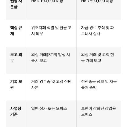
권장 자
HKD 100,000 이상
HKD 500,000 이상
본금
핵심 규
위조지폐 식별 및 환율 고
자금 경로 추적 및 파
제
시 의무
트너사 실사
보고 의
의심 거래(STR) 발생 시
의심 거래 및 고액 현
무
즉시 보고
금 거래 보고
기록 보
거래 영수증 및 고객 신원
전신송금 정보 및 자금
관
사본
출처 증빙
사업장
일반 상가 또는 오피스
보안이 강화된 상업용
기준
오피스