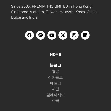
Since 2003, PREMIA TNC LIMITED in Hong Kong,
Singapore, Vietnam, Taiwan, Malaysia, Korea, China,
Dubai and India
HOME
블로그
홍콩
싱가포르
베트남
대만
말레이시아
한국