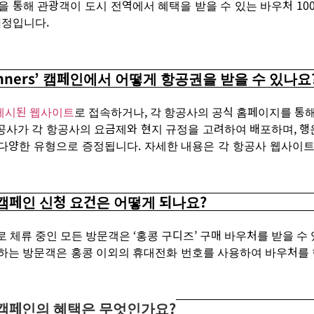
을 통해
관광객이
도시 전역에서 혜택을 받을 수
있는 바우처
10
정입니다.
f Winners’ 캠페인에서 어떻게 항공권을 받을 수 있나요
게시된 웹사이트
로 접속하거나
,
각 항
공사의
공식 홈페이지를 통해
공사가
각
항공사의
요금제와
현지
규정
을 고려하여 배포하며,
행
다양한
유형
으
로
증정
됩니
다
.
자세한
내용은
각
항공사
웹사이
’ 캠페인 신청 요건은 어떻게 되나요?
로
체류
중인
모든
방문객은
‘
홍콩
구디즈
’
구매 바우처를
받을
수
하는 방문객은
홍콩
이외의
휴대전화 번호를
사용하여
바우처를
’ 캠페인의 혜택은 무엇인가요?