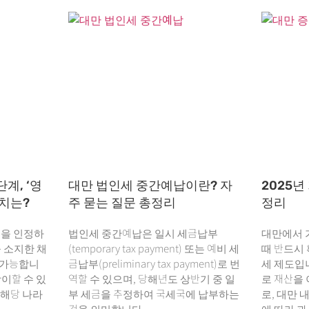
계, ‘영
대만 법인세 중간예납이란? 자
2025년
가치는?
주 묻는 질문 총정리
정리
을 인정하
법인세 중간예납은 일시 세금납부
대만에서 
을 소지한 채
(temporary tax payment) 또는 예비 세
때 반드시 
 가능합니
금납부(preliminary tax payment)로 번
세 제도입
상이할 수 있
역할 수 있으며, 당해년도 상반기 중 일
로 재산을
 해당 나라
부 세금을 추정하여 국세국에 납부하는
로, 대만 
것을 의미합니다.
에 따라 