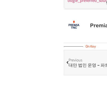
Premi
On Key
Previous