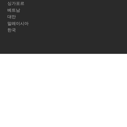
싱가포르
베트남
대만
말레이시아
한국