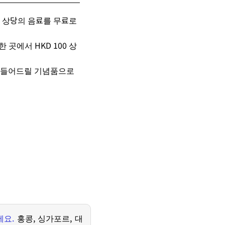
상
상당
의
음료를
무료로
한 곳
에서
HKD 100
상
만들어드릴
기념품으로
세요
.
홍콩
,
싱가포르
,
대