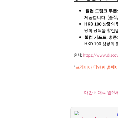
웰컴
드링크
쿠폰
제공합니다
. (
술
집
HKD 100
상당의
당의 금액을
할인
웰컴
기프트
:
홍콩
HKD 100
상당의
출처
:
https://www.disco
*
프레미아 티엔씨 홈페
대만 임대료 원천