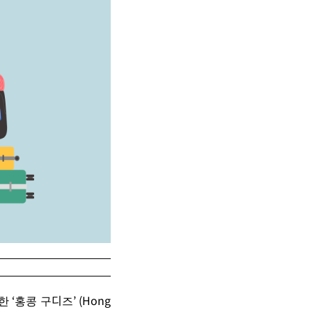
한
‘
홍콩
구디즈
’ (Hong