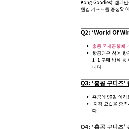
Kong Goodies)’
캠페인
웰컴
기프트를
증정할
예
Q2: ‘World O
홍콩 국제공항에 
항공권은
참여
항
1+1
구매
방식
등
니다
.
Q3: ‘홍콩 구디즈
홍콩에
90
일
이하
자격
요건을 충족
다
.
Q4: ‘홍콩 구디즈