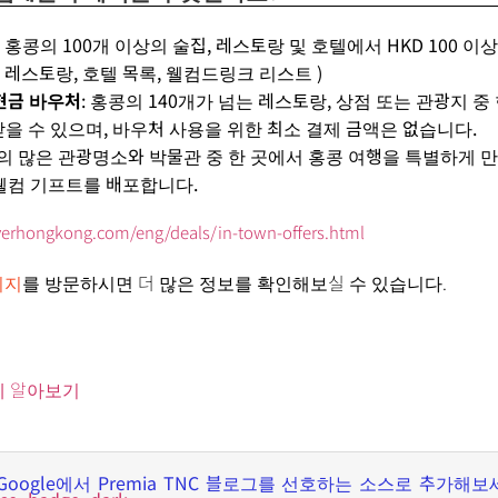
:
홍콩의
100
개
이상의
술집
,
레스토랑
및
호텔에서
HKD 100
이
,
레스토랑,
호텔 목록,
웰컴드링크 리스트
)
현금
바우처
:
홍콩의
140
개가
넘는
레스토랑
,
상점
또는
관광지
중
받을
수
있으며
,
바우처 사용을 위한 최소 결제 금액은 없습니다
.
의
많은
관광명소
와
박물관
중
한
곳에서
홍콩 여행을
특별
하게 
웰컴
기프트를 배포합니다
.
verhongkong.com/eng/deals/in-town-offers.html
이지
를 방문하시면 더 많은 정보를 확인해보실 수 있습니다.
세 알아보기
Google
에서
Premia TNC
블로그를 선호하는 소스로 추가해보