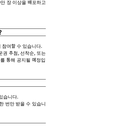
0
만
장
이상을
배포
하고
?
 참여할 수 있습니
다
.
운권
추첨
,
선착순
,
또는
트를
통해
공지될
예정입
있
습니
다
.
한
번만
받을
수
있습니