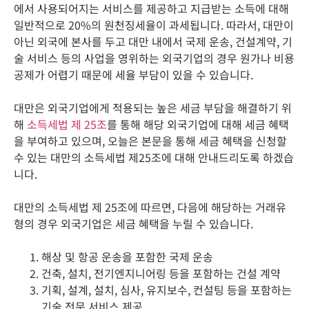
에서 사용되어지는 서비스를 제공하고 지급받는
소득에
대해
일반적으로
20%
의
원천징세율이
과세됩니다
. 따라서,
대만이
아닌
외국에
본사를
두고
대만
내에서
국제
운송
,
건설계약
,
기
술
서비스
등의
사업을
영위하는
외국기업의
경우
원가나
비용
공제가 어렵기 때문에 세율 부담이 있을 수 있습니다.
대만은
외국기업에게 적용되는
높은
세금
부담을
해결하기
위
해
소득세법
제
25
조
를
통해
해당
외국기업에
대해
세금
혜택
을
부여하고
있으며
,
오늘은
본문을
통해
세금
혜택을
신청할
수
있는
대만의
소득세법
제
25
조에
대해
안내드리도록
하겠습
니다
.
대만의
소득세법
제
25
조에
따르면
, 다음에 해당하는 거래유
형의 경우
외국기업은
세금
혜택을
누릴
수
있습니다
.
해상 및 항공 운송을 포함한 국제 운송
건축, 설치, 전기엔지니어링 등을 포함하는 건설 계약
기획, 설계, 설치, 심사, 유지보수, 컨설팅 등을 포함하는
기술 전문 서비스 제공