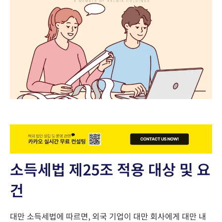
소득세법 제25조 적용 대상 및 요
건
대만
소득세법에
따르면,
외국 기업이
대만
회사에게
대만 내