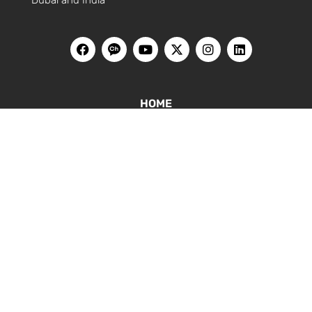
HOME
블로그
홍콩
싱가포르
베트남
대만
말레이시아
한국
유튜브
웨비나