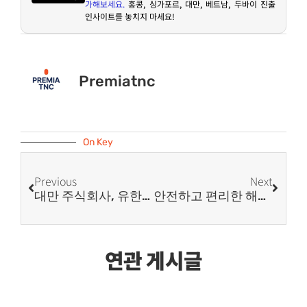
가해보세요
.
홍콩
,
싱가포르
,
대만
,
베트남
,
두바이 진출
인사이트를 놓치지 마세요
!
Premiatnc
On Key
Previous
Next
대만 주식회사, 유한회사, 지사, 연락사무소 비교표
안전하고 편리한 해외여행: 트래블월렛 활용법
연관 게시글