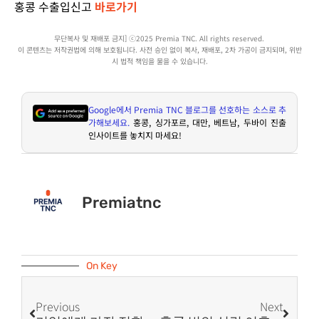
홍콩 수출입신고
바로가기
무단복사 및
재배포
금지] ⓒ202
5
Premia TNC. All
rights
reserved
.
이 콘텐츠는 저작권법에 의해 보호됩니다. 사전 승인 없이 복사,
재배포
, 2차 가공이 금지되며, 위반
시 법적 책임을 물을 수 있습니다.
Google
에서
Premia TNC
블로그를 선호하는 소스로 추
가해보세요
.
홍콩
,
싱가포르
,
대만
,
베트남
,
두바이 진출
인사이트를 놓치지 마세요
!
Premiatnc
On Key
Previous
Next