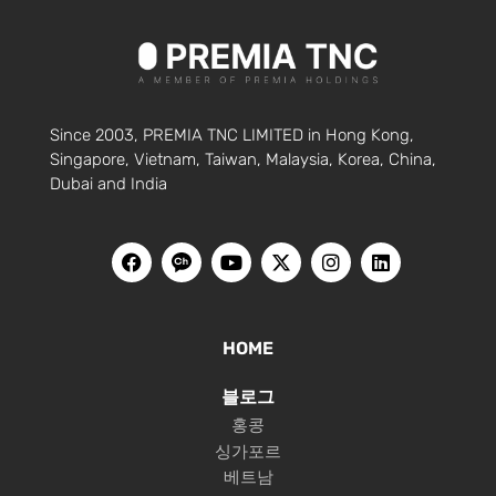
Since 2003, PREMIA TNC LIMITED in Hong Kong,
Singapore, Vietnam, Taiwan, Malaysia, Korea, China,
Dubai and India
HOME
블로그
홍콩
싱가포르
베트남