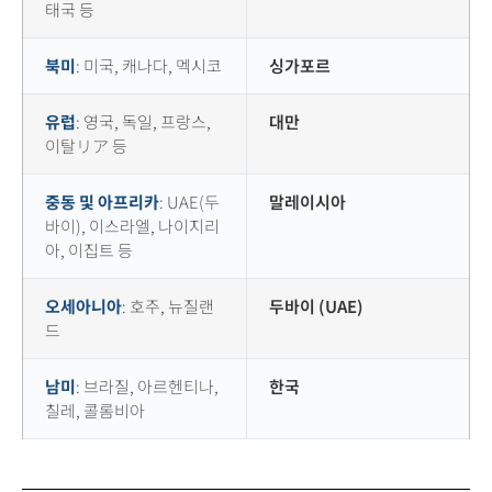
태국 등
북미
: 미국, 캐나다, 멕시코
싱가포르
유럽
: 영국, 독일, 프랑스,
대만
이탈リア 등
중동 및 아프리카
: UAE(두
말레이시아
바이), 이스라엘, 나이지리
아, 이집트 등
오세아니아
: 호주, 뉴질랜
두바이 (UAE)
드
남미
: 브라질, 아르헨티나,
한국
칠레, 콜롬비아