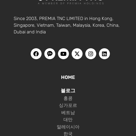
Since 2003, PREMIA TNC LIMITED in Hong Kong,
Singapore, Vietnam, Taiwan, Malaysia, Korea, China,
Dubai and India
HOME
블로그
홍콩
싱가포르
베트남
대만
말레이시아
한국