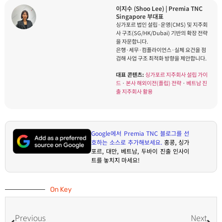
이지수 (Shoo Lee) | Premia TNC
Singapore 부대표
싱가포르 법인 설립·운영(CMS) 및 지주회
사 구조(SG/HK/Dubai) 기반의 확장 전략
을 자문합니다.
은행·세무·컴플라이언스·실체 요건을 점
검해 사업 구조 최적화 방향을 제안합니다.
대표 콘텐츠:
싱가포르 지주회사 설립 가이
드
·
본사 해외이전(플립) 전략
·
베트남 진
출 지주회사 활용
Google
에서
Premia TNC
블로그를 선
호하는 소스로 추가해보세요
.
홍콩
,
싱가
포르
,
대만
,
베트남
,
두바이 진출 인사이
트를 놓치지 마세요
!
On Key
Previous
Next