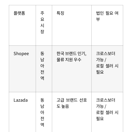
플랫폼
주
특징
법인 필요 여
요
부
시
장
Shopee
동
한국 브랜드 인기,
크로스보더
남
물류 지원 우수
가능 /
아
로컬 셀러 시
전
필요
역
Lazada
동
고급 브랜드 선호
크로스보더
남
도 높음
가능 /
아
로컬 셀러 시
전
필요
역