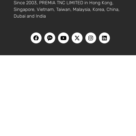
Since 2003, PREMIA TNC LIMITED in Hong Kong,
Singapore, Vietnam, Taiwan, Malaysia, Korea, China,
Dubai and India
HOME
블로그
홍콩
싱가포르
베트남
대만
말레이시아
한국