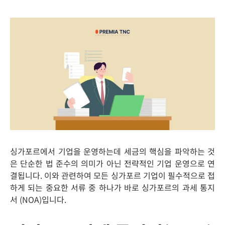
싱가포르에서
기업을
운영하는데
세금의
핵심을
파악하는
것
은
단순한 법 준수의
의미가
아닌
전략적인
기업
운영으로
연
결됩니다
.
이와
관련하여
모든
싱가포르
기업이
필수적으로
접
하게
되는
중요한
서류 중 하나가
바로
싱가포르의
과세
통지
서
(NOA)
입니다
.