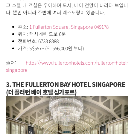
고
호텔 내 객실은 우아하며 도시, 베이 전망이 바라다 보입니
다.
뿐만 아니라 주변에 여러 레스토랑이 있습니다.
주소:
1 Fullerton Square, Singapore 049178
위치: 택시 4분, 도보 6분
전화번호:
6733 8388
가격:
S
$557~ (
약
556,000
원 부터)
출처:
https://www.fullertonhotels.com/fullerton-hotel-
singapore
3. THE FULLERTON BAY HOTEL SINGAPORE
(더 플러턴 베이 호텔 싱가포르)