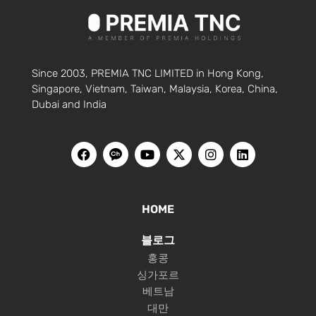
Since 2003, PREMIA TNC LIMITED in Hong Kong,
Singapore, Vietnam, Taiwan, Malaysia, Korea, China,
Dubai and India
HOME
블로그
홍콩
싱가포르
베트남
대만