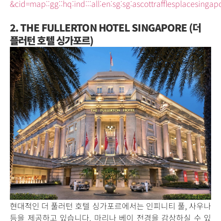
&cid=map::gg::hq:ind:::all:en:sg:sg:ascottrafflesplacesingapo
2. THE FULLERTON HOTEL SINGAPORE (더
플러턴 호텔 싱가포르)
현대적인 더 풀러턴 호텔 싱가포르에서는 인피니티 풀, 사우나
등을 제공하고 있습니다. 마리나 베이 전경을 감상하실 수 있