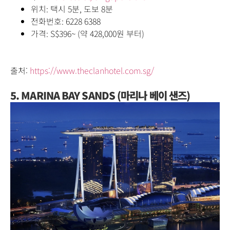
위치: 택시 5분, 도보 8분
전화번호:
6228 6388
가격:
S$396~
(약
428,000
원 부터
)
출처:
https://www.theclanhotel.com.sg/
5. MARINA BAY SANDS (마리나 베이 샌즈)