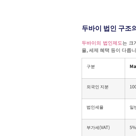
두바이 법인 구조의
두바이의 법인제도
는 크
율, 세제 혜택 등이 다릅니
구분
Ma
외국인 지분
10
법인세율
일반
부가세(VAT)
5