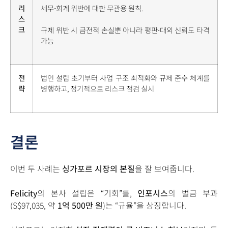
리
세무⋅회계 위반에 대한 무관용 원칙.
스
크
규제 위반 시 금전적 손실뿐 아니라 평판⋅대외 신뢰도 타격
가능
전
법인 설립 초기부터 사업 구조 최적화와 규제 준수 체계를
략
병행하고, 정기적으로 리스크 점검 실시
결론
이번 두 사례는
싱가포르 시장의 본질
을 잘 보여줍니다.
Felicity
의 본사 설립은 “기회”를,
인포시스
의 벌금 부과
(S$97,035, 약
1억 500만 원
)는 “규율”을 상징합니다.