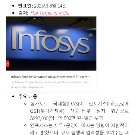
발표일:
2025년 8월 14일
출처:
The Times of India
주요 내용:
싱가포르 국세청(IRAS)이 인포시스(Infosys)에
GST(부가가치세) 신고·납부 절차 위반으로
S$97,035(약 1억 500만 원) 벌금 부과.
인포시스는 재무·운영에 미치는 영향이 제한적이
라고 밝혔으나, 규제 집행의 엄격성을 보여주는 대