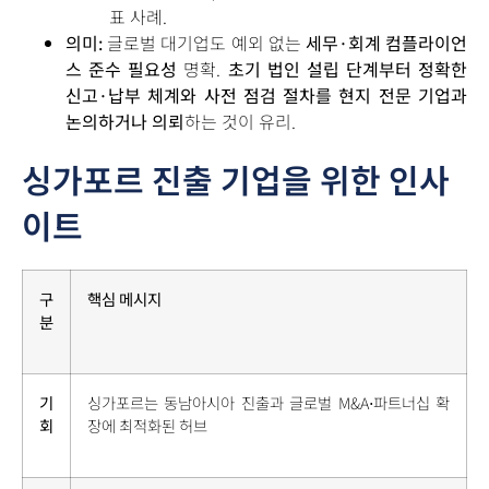
표 사례.
의미:
글로벌 대기업도 예외 없는
세무·회계 컴플라이언
스 준수 필요성
명확.
초기 법인 설립 단계부터 정확한
신고·납부 체계와 사전 점검 절차를 현지 전문 기업과
논의하거나 의뢰
하는 것이 유리.
싱가포르 진출 기업을 위한 인사
이트
구
핵심 메시지
분
기
싱가포르는 동남아시아 진출과 글로벌 M&A⋅파트너십 확
회
장에 최적화된 허브