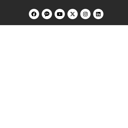
HOME
블로그
홍콩
싱가포르
베트남
대만
말레이시아
한국
유튜브
웨비나