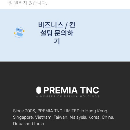
잘 알려져 있습니다.
비즈니스 / 컨
설팅 문의하
기
Since 2003, PREMIA TNC LIMITED in Hong Kong,
Singapore, Vietnam, Taiwan, Malaysia, Korea, China,
Dubai and India