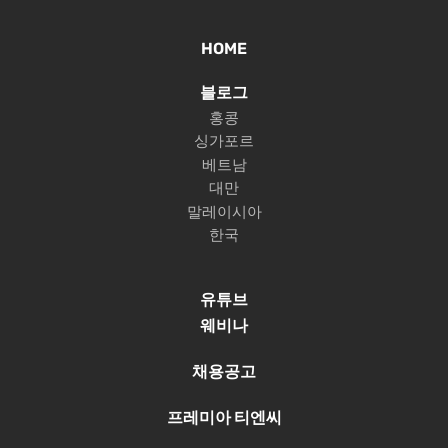
HOME
블로그
홍콩
싱가포르
베트남
대만
말레이시아
한국
유튜브
웨비나
채용공고
프레미아 티엔씨