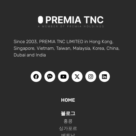
Since 2003, PREMIA TNC LIMITED in Hong Kong,
Singapore, Vietnam, Taiwan, Malaysia, Korea, China,
Dubai and India
HOME
블로그
홍콩
싱가포르
베트남