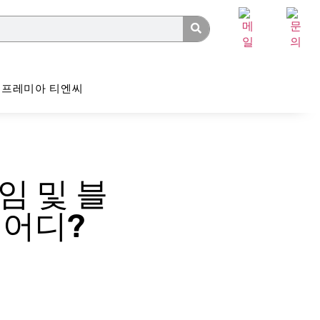
프레미아 티엔씨
임 및 블
 어디?