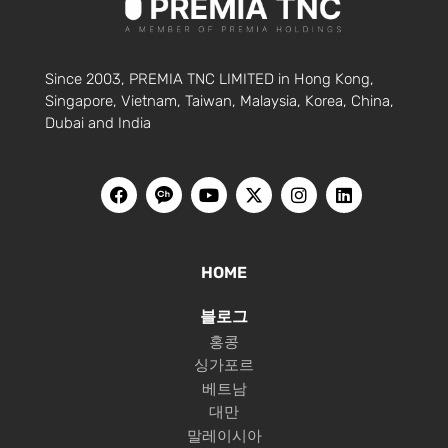
Since 2003, PREMIA TNC LIMITED in Hong Kong,
Singapore, Vietnam, Taiwan, Malaysia, Korea, China,
Dubai and India
HOME
블로그
홍콩
싱가포르
베트남
대만
말레이시아