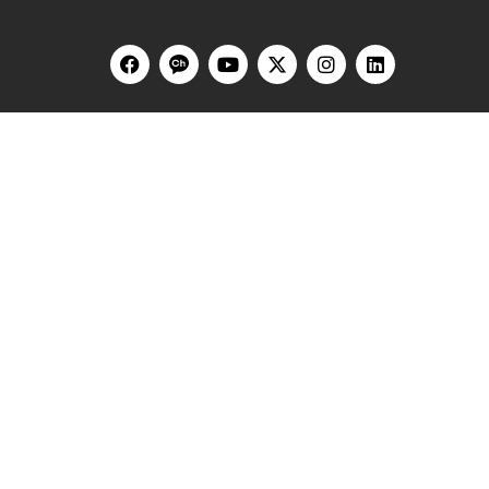
HOME
블로그
홍콩
싱가포르
베트남
대만
말레이시아
한국
유튜브
웨비나